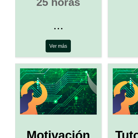
25 horas
...
Ver más
Motivación
Tut