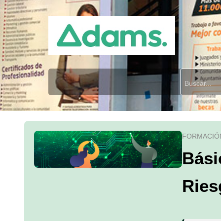
FORMACIÓ
Bási
Ries